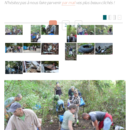
N’hésitez pas à nous faire parvenir
par mail
vos plus beaux clichés !
>
1
2
3