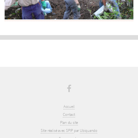
Accueil
Contact
Plan du site
Site réalisé avec SPIP
par
Ubiquando