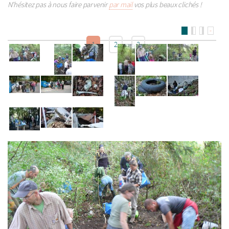
N’hésitez pas à nous faire parvenir
par mail
vos plus beaux clichés !
>
1
2
3