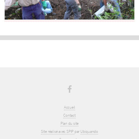
Accueil
Contact
Plan du site
Site réalisé avec SPIP
par
Ubiquando