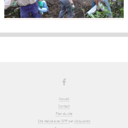
Accueil
Contact
Plan du site
Site réalisé avec SPIP
par
Ubiquando