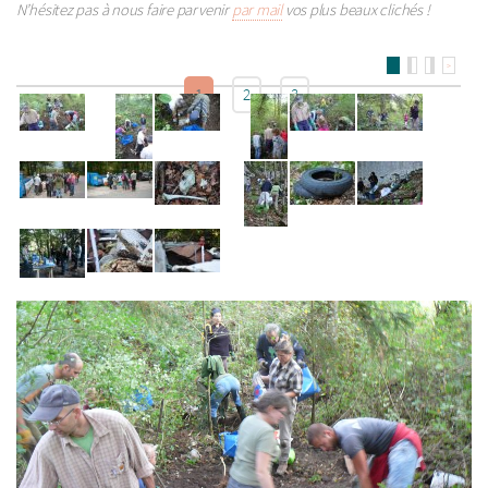
N’hésitez pas à nous faire parvenir
par mail
vos plus beaux clichés !
>
1
2
3