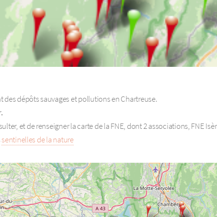
t des dépôts sauvages et pollutions en Chartreuse.
.
ulter, et de renseigner la carte de la FNE, dont 2 associations, FNE I
s
sentinelles de la nature