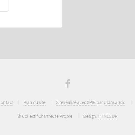
ontact
Plan du site
Site réalisé avec SPIP
par
Ubiquando
© Collectif Chartreuse Propre
Design:
HTML5 UP