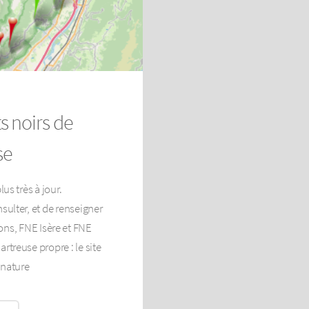
s noirs de
se
lus très à jour.
sulter, et de renseigner
ions, FNE Isère et FNE
treuse propre : le site
 nature