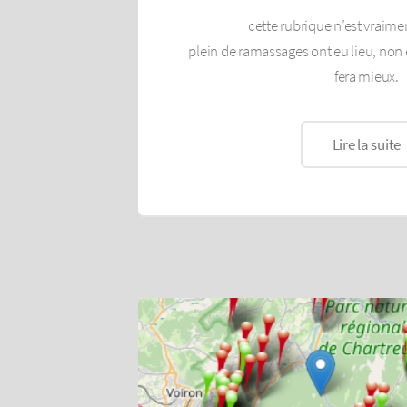
cette rubrique n’est vraimen
plein de ramassages ont eu lieu, non é
fera mieux.
Lire la suite