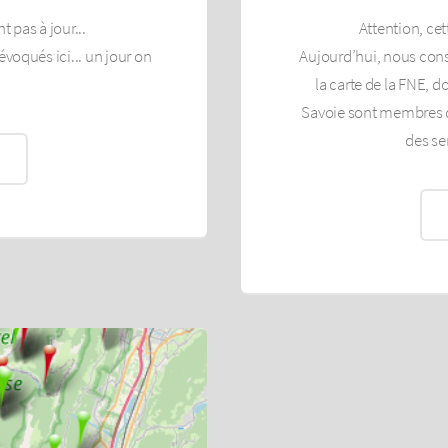
t pas à jour...
Attention, cett
voqués ici... un jour on
Aujourd’hui, nous conse
la carte de la FNE, d
Savoie sont membres du
des se