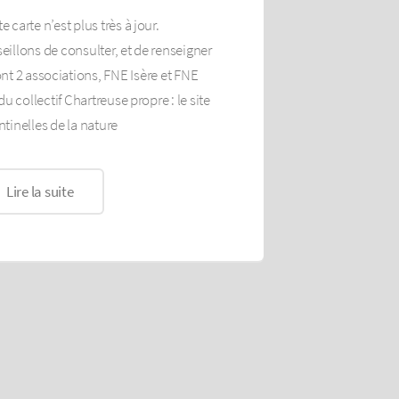
e carte n’est plus très à jour.
illons de consulter, et de renseigner
ont 2 associations, FNE Isère et FNE
 collectif Chartreuse propre : le site
ntinelles de la nature
Lire la suite