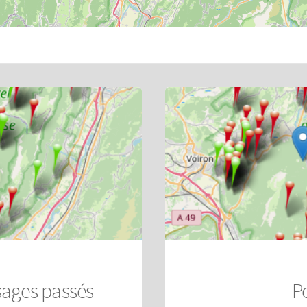
sages passés
P