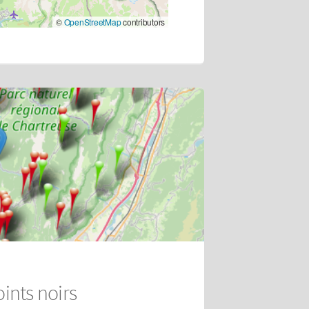
©
OpenStreetMap
contributors
oints noirs