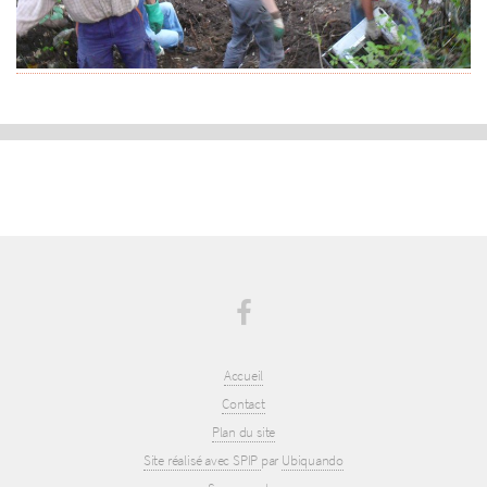
Accueil
Contact
Plan du site
Site réalisé avec SPIP
par
Ubiquando