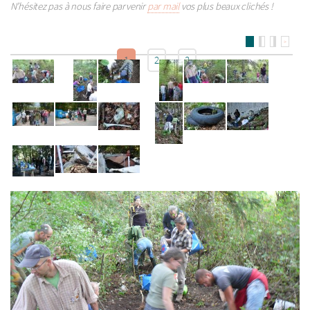
N’hésitez pas à nous faire parvenir
par mail
vos plus beaux clichés !
>
1
2
3