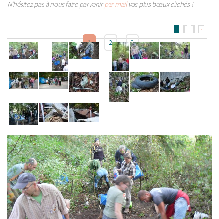
N’hésitez pas à nous faire parvenir
par mail
vos plus beaux clichés !
>
1
2
3