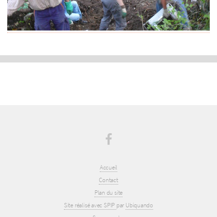
Accueil
Contact
Plan du site
Site réalisé avec SPIP
par
Ubiquando