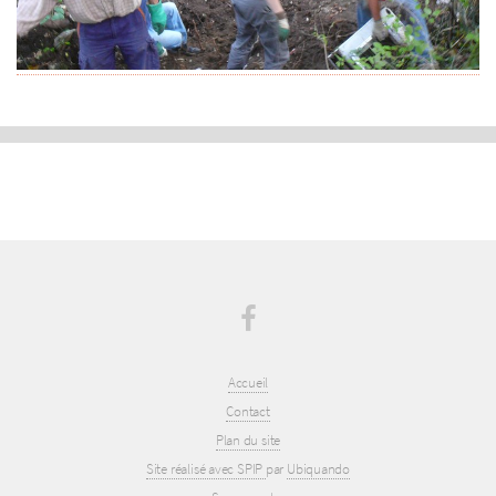
Accueil
Contact
Plan du site
Site réalisé avec SPIP
par
Ubiquando