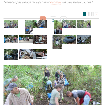
N’hésitez pas à nous faire parvenir
par mail
vos plus beaux clichés !
>
1
2
3