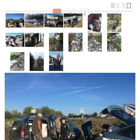
>
1
2
3