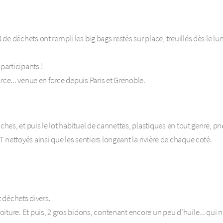
e déchets ont rempli les big bags restés sur place, treuillés dès le l
articipants !
rce... venue en force depuis Paris et Grenoble.
ches, et puis le lot habituel de cannettes, plastiques en tout genre, p
nettoyés ainsi que les sentiers longeant la rivière de chaque coté.
t déchets divers.
ure. Et puis, 2 gros bidons, contenant encore un peu d’huile... qui n’é