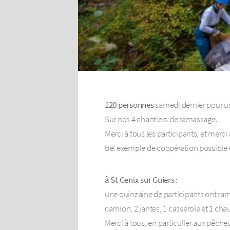
120 personnes
samedi dernier pour un
Sur nos 4 chantiers de ramassage.
Merci à tous les participants, et m
bel exemple de coopération possible en
à St Genix sur Guiers :
une quinzaine de participants ont ramas
camion, 2 jantes, 1 casserole et 1 chau
Merci à tous, en particulier aux pêcheur