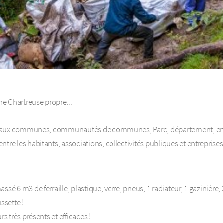
e Chartreuse propre...
erci aux communes, communautés de communes, Parc, département, ent
tre les habitants, associations, collectivités publiques et entreprises 
sé 6 m3 de ferraille, plastique, verre, pneus, 1 radiateur, 1 gazinière,
ssette !
s très présents et efficaces !