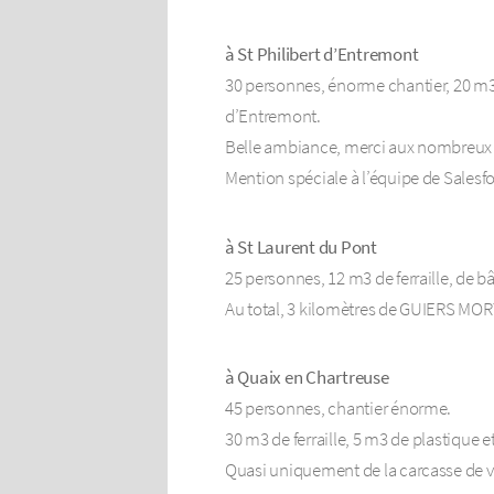
à St Philibert d’Entremont
30 personnes, énorme chantier, 20 m3 d
d’Entremont.
Belle ambiance, merci aux nombreux p
Mention spéciale à l’équipe de Salesfo
à St Laurent du Pont
25 personnes, 12 m3 de ferraille, de bâ
Au total, 3 kilomètres de GUIERS MORT 
à Quaix en Chartreuse
45 personnes, chantier énorme.
30 m3 de ferraille, 5 m3 de plastique e
Quasi uniquement de la carcasse de voit