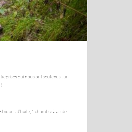
reprises qui nous ont soutenus : un
!
 3 bidons d’huile, 1 chambre à air de