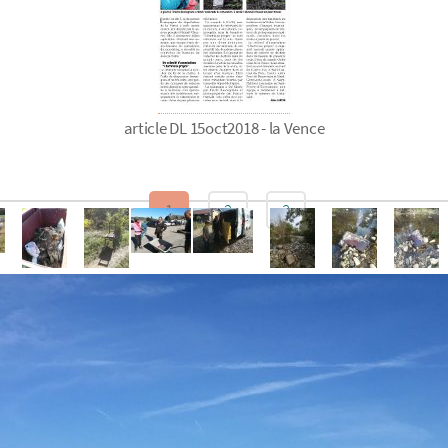
article DL 15oct2018 - la Vence
1
2
3