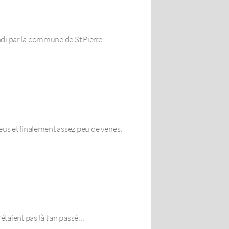
undi par la commune de St Pierre
neus et finalement assez peu de verres.
taient pas là l’an passé...