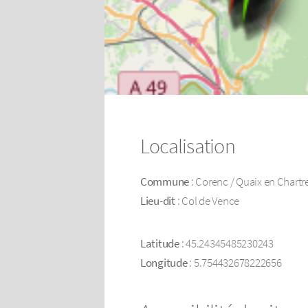
Localisation
Commune
: Corenc / Quaix en Chartr
Lieu-dit
: Col de Vence
Latitude
: 45.24345485230243
Longitude
: 5.754432678222656