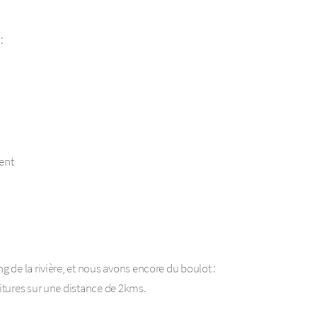
:
ent
g de la rivière, et nous avons encore du boulot :
oitures sur une distance de 2kms.