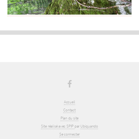
Accueil
Contact
Plan du site
Site réalisé avec SPIP
par
Ubiquando
Se connecter