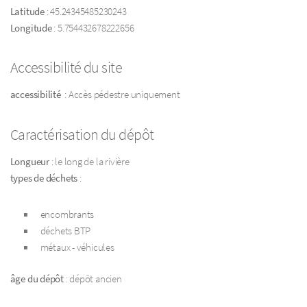
Latitude
: 45.24345485230243
Longitude
: 5.754432678222656
Accessibilité du site
accessibilité
: Accès pédestre uniquement
Caractérisation du dépôt
Longueur
: le long de la rivière
types de déchets
:
encombrants
déchets BTP
métaux - véhicules
âge du dépôt
: dépôt ancien