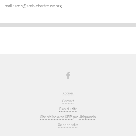
mail : amis@amis-chartreuse.org
Accueil
Contact
Plan du site
Site réalisé avec SPIP
par
Ubiquando
Se connecter