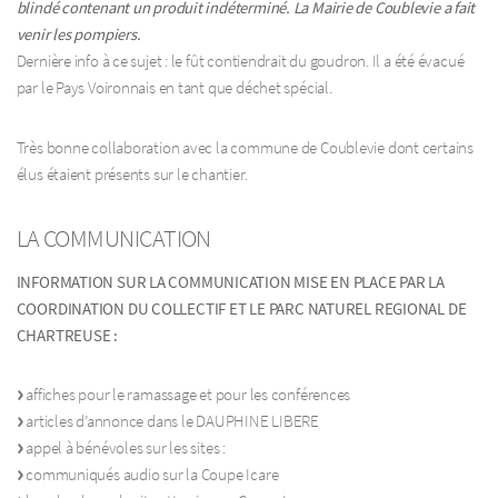
blindé contenant un produit indéterminé. La Mairie de Coublevie a fait
venir les pompiers.
Dernière info à ce sujet : le fût contiendrait du goudron. Il a été évacué
par le Pays Voironnais en tant que déchet spécial.
Très bonne collaboration avec la commune de Coublevie dont certains
élus étaient présents sur le chantier.
LA COMMUNICATION
INFORMATION SUR LA COMMUNICATION MISE EN PLACE PAR LA
COORDINATION DU COLLECTIF ET LE PARC NATUREL REGIONAL DE
CHARTREUSE :
affiches pour le ramassage et pour les conférences
articles d’annonce dans le DAUPHINE LIBERE
appel à bénévoles sur les sites :
communiqués audio sur la Coupe Icare