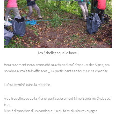
Les Echelles : quelle force !
Heureusement nous avons été sauvés par les Grimpeurs des Alpes, peu
nombreux mais très efficaces _ 14 participants en tout sur ce chantier.
Il s’est terminé dans la matinée.
Aide très efficace de la Mairie, particulièrement Mme Sandrine Chaboud,
élue.
Mise à disposition d’un camion qui a du faire plusieurs voyages..