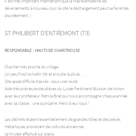
Il est très important maintenant que la Mairie empêche les
déversements à nouveau (sur ce site le déchargement peut se faire très
discrètement..)
ST PHILIBERT D’ENTREMONT (73)
RESPONSABLE : HAUTS DE CHARTREUSE
Chantier très proche du village.
Un peu froid le matin tôt et ensuite la pluie…
Site assez difficile d’accès : sous une route
Aide très précieuse des élèves du Lycée Ferdinand Buisson de Voiron
avec leur professeur Patrice Bret qui nous accompagne chaque année
avec sa classe. : une quinzaine. Merci à eux tous !
Les déchets étaient essentiellement de grandes tôles et des pièces
métalliques provenant de voitures anciennes.
Le tri s’est effectué sur place.