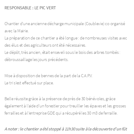
RESPONSABLE : LE PIC VERT
Chantier d’une ancienne décharge municipale (Coublevie) co organisé
avec la Mairie.
La préparation de ce chantier a été longue : de nombreuses visites avec
des élus et des agriculteurs ont été nécessaires.
Le dépôt, très ancien, était enseveli sous le bois des arbres tombés :
débroussaillage les jours précédents.
Mise à disposition de bennes de la part de la C.A.P.V.
Le tri s’est effectué sur place.
Belle réussite grâce à la présence de près de 30 bénévoles, grâce
également à l’aide d’un forestier pour treuiller les épaves et les grosses
ferrailles et à l’entreprise GDE qui a récupéré les 30 m3 de ferraille.
A noter : le chantier a été stoppé à 11h30 suite à la découverte d’un fût