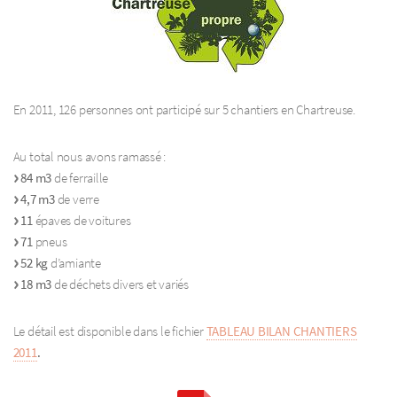
En 2011, 126 personnes ont participé sur 5 chantiers en Chartreuse.
Au total nous avons ramassé :
84 m3
de ferraille
4,7 m3
de verre
11
épaves de voitures
71
pneus
52 kg
d’amiante
18 m3
de déchets divers et variés
Le détail est disponible dans le fichier
TABLEAU BILAN CHANTIERS
2011
.