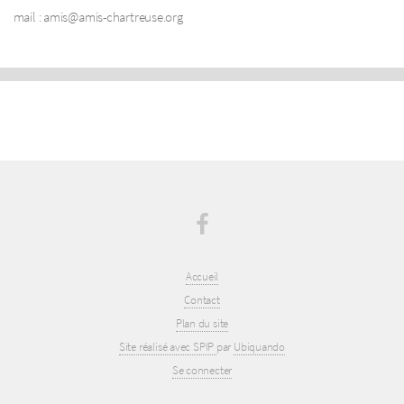
mail : amis@amis-chartreuse.org
Accueil
Contact
Plan du site
Site réalisé avec SPIP
par
Ubiquando
Se connecter