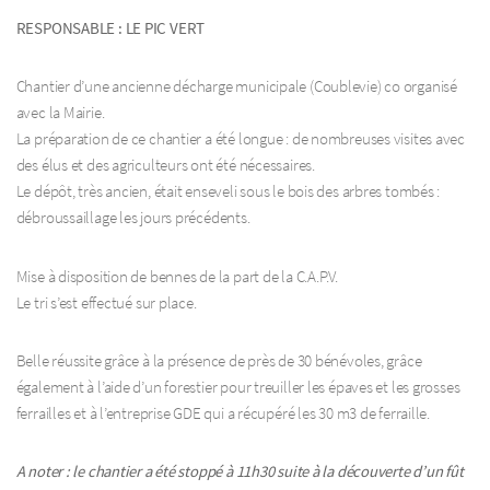
RESPONSABLE : LE PIC VERT
Chantier d’une ancienne décharge municipale (Coublevie) co organisé
avec la Mairie.
La préparation de ce chantier a été longue : de nombreuses visites avec
des élus et des agriculteurs ont été nécessaires.
Le dépôt, très ancien, était enseveli sous le bois des arbres tombés :
débroussaillage les jours précédents.
Mise à disposition de bennes de la part de la C.A.P.V.
Le tri s’est effectué sur place.
Belle réussite grâce à la présence de près de 30 bénévoles, grâce
également à l’aide d’un forestier pour treuiller les épaves et les grosses
ferrailles et à l’entreprise GDE qui a récupéré les 30 m3 de ferraille.
A noter : le chantier a été stoppé à 11h30 suite à la découverte d’un fût