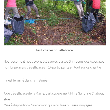
Les Echelles : quelle force !
Heureusement nous avons été sauvés par les Grimpeurs des Alpes, peu
nombreux mais très efficaces _ 14 participants en tout sur ce chantier.
Il s’est terminé dans la matinée.
Aide très efficace de la Mairie, particulièrement Mme Sandrine Chaboud,
élue.
Mise à disposition d’un camion qui a du faire plusieurs voyages..