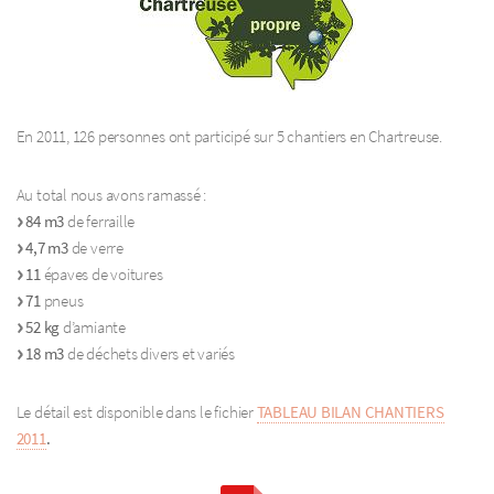
En 2011, 126 personnes ont participé sur 5 chantiers en Chartreuse.
Au total nous avons ramassé :
84 m3
de ferraille
4,7 m3
de verre
11
épaves de voitures
71
pneus
52 kg
d’amiante
18 m3
de déchets divers et variés
Le détail est disponible dans le fichier
TABLEAU BILAN CHANTIERS
2011
.