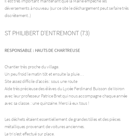
Il est très important maintenant que la Mairie empêche les
déversements à nouveau (sur ce site le déchargement peut se faire très
discrètement..)
ST PHILIBERT D’ENTREMONT (73)
RESPONSABLE : HAUTS DE CHARTREUSE
Chantier très proche du village.
Un peu froid le matin tôt et ensuite la pluie…
Site assez difficile d’accès : sous une route
Aide très précieuse des élèves du Lycée Ferdinand Buisson de Voiron
avec leur professeur Patrice Bret qui nous accompagne chaque année
avec sa classe. : une quinzaine. Merci à eux tous !
Les déchets étaient essentiellement de grandes tôles et des pièces
métalliques provenant de voitures anciennes.
Le tri s’est effectué sur place.