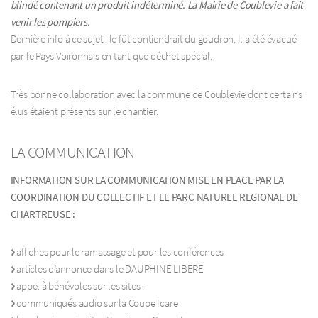
blindé contenant un produit indéterminé. La Mairie de Coublevie a fait
venir les pompiers.
Dernière info à ce sujet : le fût contiendrait du goudron. Il a été évacué
par le Pays Voironnais en tant que déchet spécial.
Très bonne collaboration avec la commune de Coublevie dont certains
élus étaient présents sur le chantier.
LA COMMUNICATION
INFORMATION SUR LA COMMUNICATION MISE EN PLACE PAR LA
COORDINATION DU COLLECTIF ET LE PARC NATUREL REGIONAL DE
CHARTREUSE :
affiches pour le ramassage et pour les conférences
articles d’annonce dans le DAUPHINE LIBERE
appel à bénévoles sur les sites :
communiqués audio sur la Coupe Icare