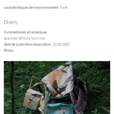
caractéristiques de l’environnement
: forêt
Divers
Commentaires et remarques
épave de véhicule Stock car
date de la dernière observation
: 20/08/2009
Photo
: