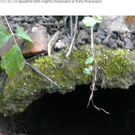
indices de
qualité des rejets mauvais à très mauvais
.