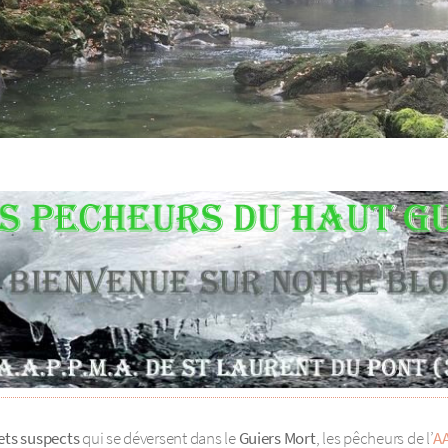
ets suspects
qui se déversent dans le
Guiers Mort
, les pêcheurs de l’
A