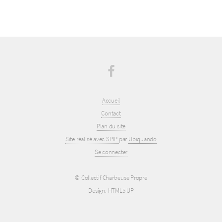
Accueil
Contact
Plan du site
Site réalisé avec SPIP
par
Ubiquando
Se connecter
© Collectif Chartreuse Propre
Design:
HTML5 UP