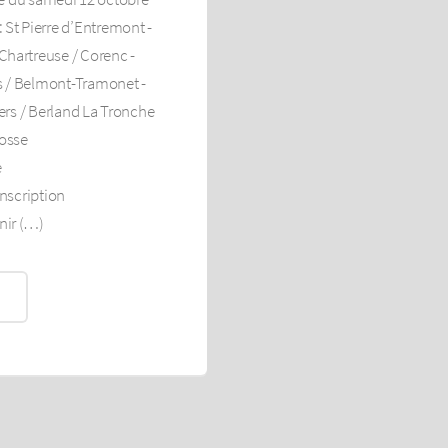
: St Pierre d’Entremont -
 Chartreuse / Corenc -
rs / Belmont-Tramonet -
ers / Berland La Tronche
Gosse
e
inscription
nir (…)