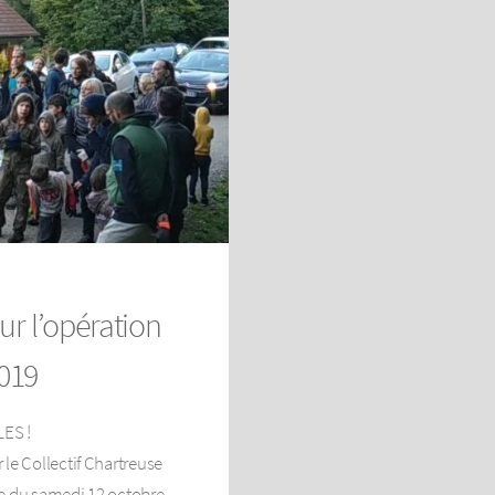
ur l’opération
019
ES !
le Collectif Chartreuse
ée du samedi 12 octobre