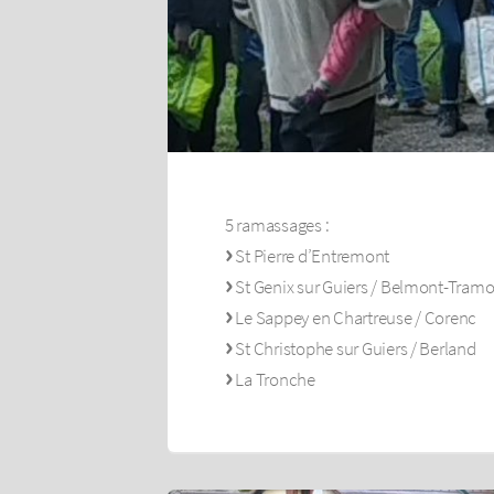
5 ramassages :
St Pierre d’Entremont
St Genix sur Guiers / Belmont-Tram
Le Sappey en Chartreuse / Corenc
St Christophe sur Guiers / Berland
La Tronche