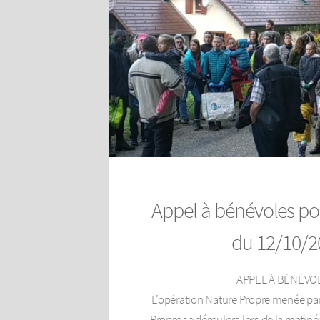
Appel à bénévoles po
du 12/10/2
APPEL À BÉNÉVOL
L’opération Nature Propre menée par 
Propre se déroulera lors de la matin