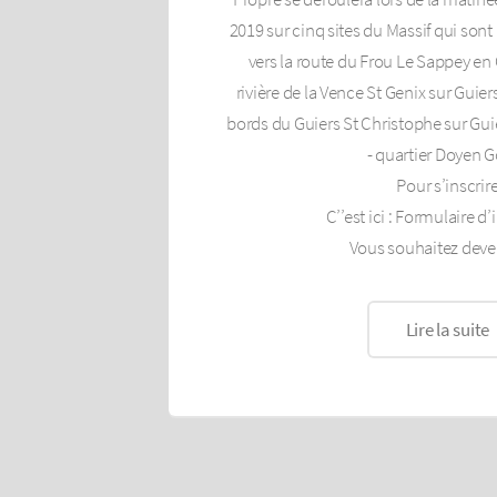
2019 sur cinq sites du Massif qui sont 
vers la route du Frou Le Sappey en
rivière de la Vence St Genix sur Guie
bords du Guiers St Christophe sur Gui
- quartier Doyen 
Pour s’inscrir
C’’est ici : Formulaire d’
Vous souhaitez deve
Lire la suite